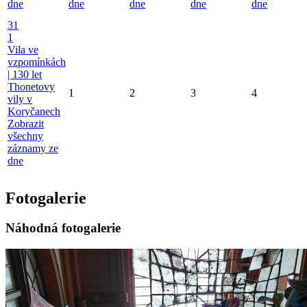
dne
dne
dne
dne
dne
31
1
Vila ve
vzpomínkách
| 130 let
Thonetovy
1
2
3
4
vily v
Koryčanech
Zobrazit
všechny
záznamy ze
dne
Fotogalerie
Náhodná fotogalerie