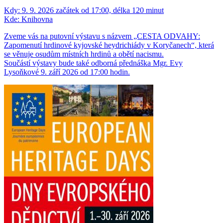
Kdy:
9. 9. 2026 začátek od 17:00, délka 120 minut
Kde:
Knihovna
Zveme vás na putovní výstavu s názvem „CESTA ODVAHY:
Zapomenutí hrdinové kyjovské heydrichiády v Koryčanech“, která
se věnuje osudům místních hrdinů a obětí nacismu.
Součástí výstavy bude také odborná přednáška Mgr. Evy
Lysoňkové 9. září 2026 od 17:00 hodin.