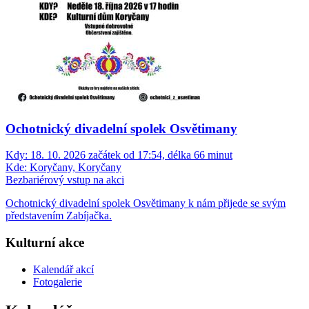
Ochotnický divadelní spolek Osvětimany
Kdy:
18. 10. 2026 začátek od 17:54, délka 66 minut
Kde:
Koryčany, Koryčany
Bezbariérový vstup na akci
Ochotnický divadelní spolek Osvětimany k nám přijede se svým
představením Zabíjačka.
Kulturní akce
Kalendář akcí
Fotogalerie