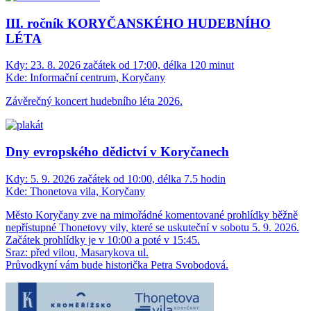
III. ročník KORYČANSKÉHO HUDEBNÍHO
LÉTA
Kdy:
23. 8. 2026 začátek od 17:00, délka 120 minut
Kde:
Informační centrum, Koryčany
Závěrečný koncert hudebního léta 2026.
Dny evropského dědictví v Koryčanech
Kdy:
5. 9. 2026 začátek od 10:00, délka 7.5 hodin
Kde:
Thonetova vila, Koryčany
Město Koryčany zve na mimořádné komentované prohlídky běžně
nepřístupné Thonetovy vily, které se uskuteční v sobotu 5. 9. 2026.
Začátek prohlídky je v 10:00 a poté v 15:45.
Sraz: před vilou, Masarykova ul.
Průvodkyní vám bude historička Petra Svobodová.