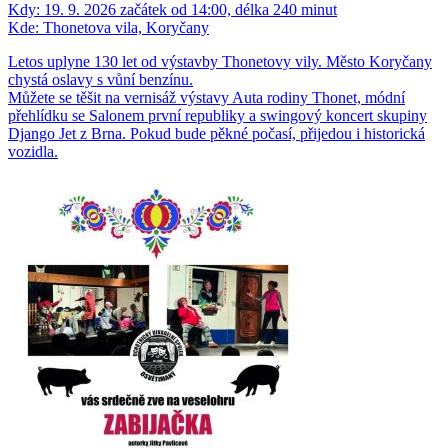
Kdy:
19. 9. 2026 začátek od 14:00, délka 240 minut
Kde:
Thonetova vila, Koryčany
Letos uplyne 130 let od výstavby Thonetovy vily. Město Koryčany
chystá oslavy s vůní benzínu.
Můžete se těšit na vernisáž výstavy Auta rodiny Thonet, módní
přehlídku se Salonem první republiky a swingový koncert skupiny
Django Jet z Brna. Pokud bude pěkné počasí, přijedou i historická
vozidla.