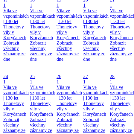
1
1
1
1
1
Vila ve
Vila ve
Vila ve
Vila ve
Vila ve
vzpomínkách
vzpomínkách
vzpomínkách
vzpomínkách
vzpomínkác
| 130 let
| 130 let
| 130 let
| 130 let
| 130 let
Thonetovy
Thonetovy
Thonetovy
Thonetovy
Thonetovy
vily v
vily v
vily v
vily v
vily v
Koryčanech
Koryčanech
Koryčanech
Koryčanech
Koryčanech
Zobrazit
Zobrazit
Zobrazit
Zobrazit
Zobrazit
všechny
všechny
všechny
všechny
všechny
záznamy ze
záznamy ze
záznamy ze
záznamy ze
záznamy ze
dne
dne
dne
dne
dne
24
25
26
27
28
1
1
1
1
1
Vila ve
Vila ve
Vila ve
Vila ve
Vila ve
vzpomínkách
vzpomínkách
vzpomínkách
vzpomínkách
vzpomínkác
| 130 let
| 130 let
| 130 let
| 130 let
| 130 let
Thonetovy
Thonetovy
Thonetovy
Thonetovy
Thonetovy
vily v
vily v
vily v
vily v
vily v
Koryčanech
Koryčanech
Koryčanech
Koryčanech
Koryčanech
Zobrazit
Zobrazit
Zobrazit
Zobrazit
Zobrazit
všechny
všechny
všechny
všechny
všechny
záznamy ze
záznamy ze
záznamy ze
záznamy ze
záznamy ze