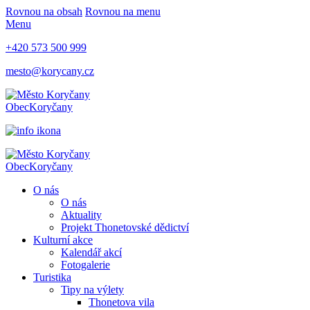
Rovnou na obsah
Rovnou na menu
Menu
+420 573 500 999
mesto@korycany.cz
Obec
Koryčany
Obec
Koryčany
O nás
O nás
Aktuality
Projekt Thonetovské dědictví
Kulturní akce
Kalendář akcí
Fotogalerie
Turistika
Tipy na výlety
Thonetova vila