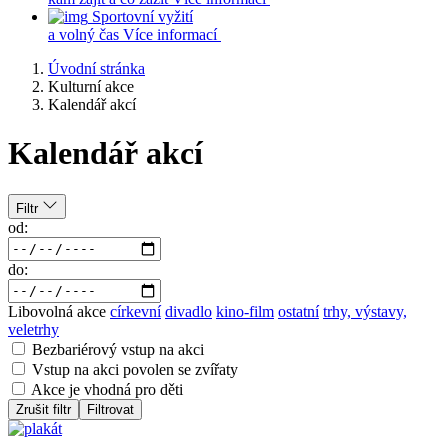
Sportovní vyžití
a volný čas
Více informací
Úvodní stránka
Kulturní akce
Kalendář akcí
Kalendář akcí
Filtr
od:
do:
Libovolná akce
církevní
divadlo
kino-film
ostatní
trhy, výstavy,
veletrhy
Bezbariérový vstup na akci
Vstup na akci povolen se zvířaty
Akce je vhodná pro děti
Zrušit filtr
Filtrovat