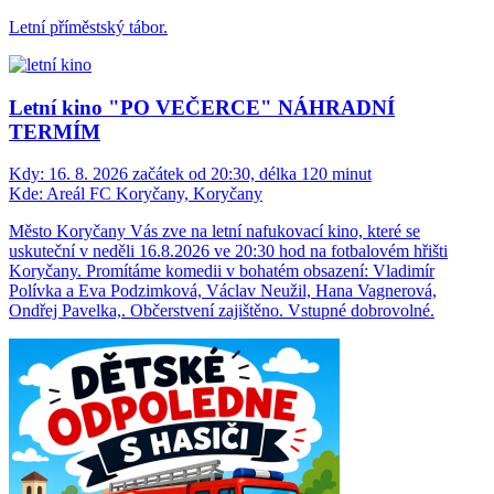
Letní příměstský tábor.
Letní kino "PO VEČERCE" NÁHRADNÍ
TERMÍM
Kdy:
16. 8. 2026 začátek od 20:30, délka 120 minut
Kde:
Areál FC Koryčany, Koryčany
Město Koryčany Vás zve na letní nafukovací kino, které se
uskuteční v neděli 16.8.2026 ve 20:30 hod na fotbalovém hřišti
Koryčany. Promítáme komedii v bohatém obsazení: Vladimír
Polívka a Eva Podzimková, Václav Neužil, Hana Vagnerová,
Ondřej Pavelka,. Občerstvení zajištěno. Vstupné dobrovolné.