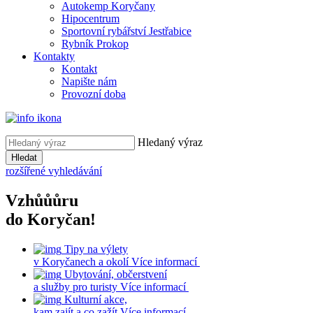
Autokemp Koryčany
Hipocentrum
Sportovní rybářství Jestřabice
Rybník Prokop
Kontakty
Kontakt
Napište nám
Provozní doba
Hledaný výraz
Hledat
rozšířené vyhledávání
Vzhůůůru
do Koryčan!
Tipy na výlety
v Koryčanech a okolí
Více informací
Ubytování, občerstvení
a služby pro turisty
Více informací
Kulturní akce,
kam zajít a co zažít
Více informací