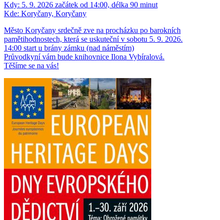
Kdy:
5. 9. 2026 začátek od 14:00, délka 90 minut
Kde:
Koryčany, Koryčany
Město Koryčany srdečně zve na procházku po barokních
pamětihodnostech, která se uskuteční v sobotu 5. 9. 2026.
14:00 start u brány zámku (nad náměstím)
Průvodkyní vám bude knihovnice Ilona Vybíralová.
Těšíme se na vás!