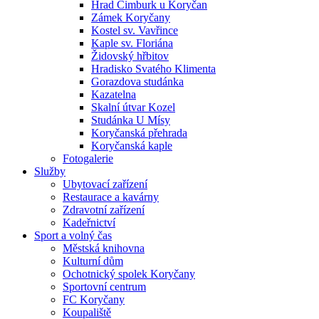
Hrad Cimburk u Koryčan
Zámek Koryčany
Kostel sv. Vavřince
Kaple sv. Floriána
Židovský hřbitov
Hradisko Svatého Klimenta
Gorazdova studánka
Kazatelna
Skalní útvar Kozel
Studánka U Mísy
Koryčanská přehrada
Koryčanská kaple
Fotogalerie
Služby
Ubytovací zařízení
Restaurace a kavárny
Zdravotní zařízení
Kadeřnictví
Sport a volný čas
Městská knihovna
Kulturní dům
Ochotnický spolek Koryčany
Sportovní centrum
FC Koryčany
Koupaliště