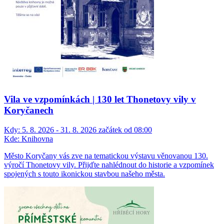
Vila ve vzpomínkách | 130 let Thonetovy vily v
Koryčanech
Kdy:
5. 8. 2026 - 31. 8. 2026 začátek od 08:00
Kde:
Knihovna
Město Koryčany vás zve na tematickou výstavu věnovanou 130.
výročí Thonetovy vily. Přijďte nahlédnout do historie a vzpomínek
spojených s touto ikonickou stavbou našeho města.