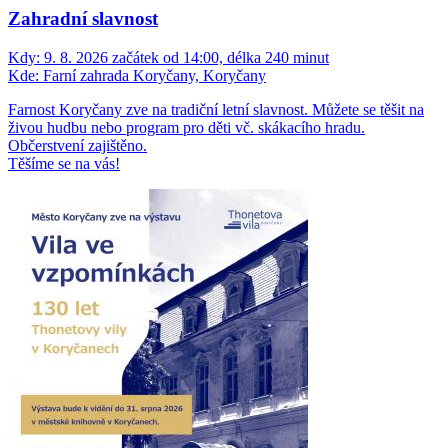
Zahradní slavnost
Kdy:
9. 8. 2026 začátek od 14:00, délka 240 minut
Kde:
Farní zahrada Koryčany, Koryčany
Farnost Koryčany zve na tradiční letní slavnost. Můžete se těšit na
živou hudbu nebo program pro děti vč. skákacího hradu.
Občerstvení zajištěno.
Těšíme se na vás!