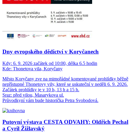
Dny evropského dědictví v Koryčanech
Kdy:
6. 9. 2026 začátek od 10:00, délka 6.5 hodin
Kde:
Thonetova vila, Koryčany
Město Koryčany zve na mimořádné komentované prohlídky běžně
nepřístupné Thonetovy vily, které se uskuteční v neděli 6. 9. 2026.
Začátek prohlídky je v 10 h, 13 h a 15 h.
Sraz: před vilou, Masarykova ul.
Průvodkyní vám bude historička Petra Svobodová.
Putovní výstava CESTA ODVAHY: Oldřich Pechal
a Cyril Žižlavský