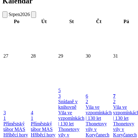
Kalendář
Srpen
2026
Po
Út
St
Čt
Pá
27
28
29
30
31
5
3
6
7
Snídaně v
2
2
knihovně
Vila ve
Vila ve
3
4
Vila ve
vzpomínkách
vzpomínkác
1
1
vzpomínkách
| 130 let
| 130 let
Příměstský
Příměstský
| 130 let
Thonetovy
Thonetovy
tábor MAS
tábor MAS
Thonetovy
vily v
vily v
Hříběcí hory
Hříběcí hory
vily v
Koryčanech
Koryčanech