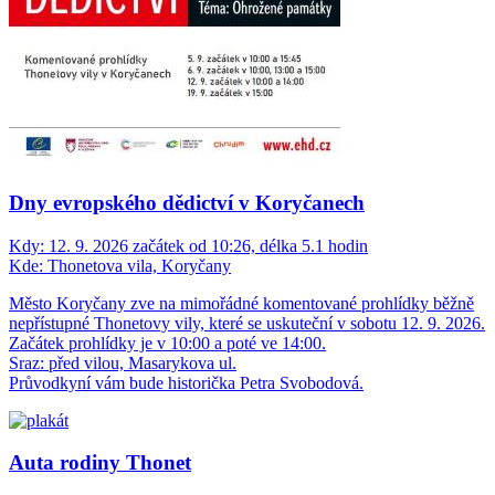
Dny evropského dědictví v Koryčanech
Kdy:
12. 9. 2026 začátek od 10:26, délka 5.1 hodin
Kde:
Thonetova vila, Koryčany
Město Koryčany zve na mimořádné komentované prohlídky běžně
nepřístupné Thonetovy vily, které se uskuteční v sobotu 12. 9. 2026.
Začátek prohlídky je v 10:00 a poté ve 14:00.
Sraz: před vilou, Masarykova ul.
Průvodkyní vám bude historička Petra Svobodová.
Auta rodiny Thonet