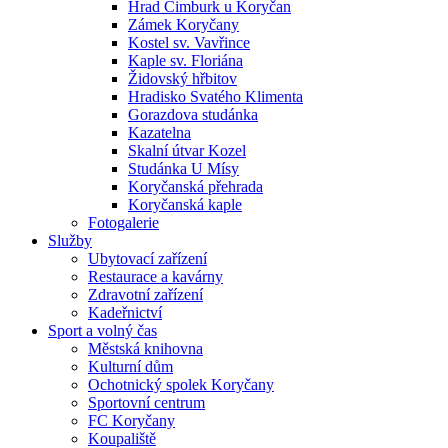
Hrad Cimburk u Koryčan
Zámek Koryčany
Kostel sv. Vavřince
Kaple sv. Floriána
Židovský hřbitov
Hradisko Svatého Klimenta
Gorazdova studánka
Kazatelna
Skalní útvar Kozel
Studánka U Mísy
Koryčanská přehrada
Koryčanská kaple
Fotogalerie
Služby
Ubytovací zařízení
Restaurace a kavárny
Zdravotní zařízení
Kadeřnictví
Sport a volný čas
Městská knihovna
Kulturní dům
Ochotnický spolek Koryčany
Sportovní centrum
FC Koryčany
Koupaliště