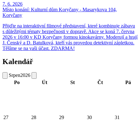
7. 6. 2026
Místo konání:
Kulturní dům Koryčany - Masarykova 104,
Koryčany
Přijďte na interaktivní filmové představení, které kombinuje zábavu
s důležitými tématy bezpečnosti v dopravě. Akce se koná 7. června
2026 v 16:00 v KD Koryčany formou kinokavárny. Moderují a hrají
J. Čenský a D. Batulková, kteří vás provedou detektivní zápletkou.
Těšíme se na vaši účast. ZDARMA!
Kalendář
Srpen
2026
Po
Út
St
Čt
Pá
27
28
29
30
31