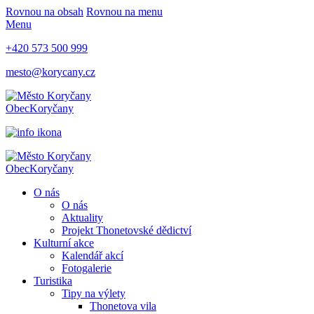
Rovnou na obsah
Rovnou na menu
Menu
+420 573 500 999
mesto@korycany.cz
Obec
Koryčany
Obec
Koryčany
O nás
O nás
Aktuality
Projekt Thonetovské dědictví
Kulturní akce
Kalendář akcí
Fotogalerie
Turistika
Tipy na výlety
Thonetova vila