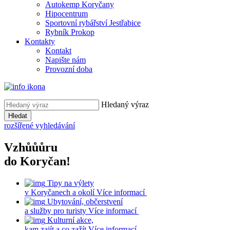
Autokemp Koryčany
Hipocentrum
Sportovní rybářství Jestřabice
Rybník Prokop
Kontakty
Kontakt
Napište nám
Provozní doba
Hledaný výraz
Hledat
rozšířené vyhledávání
Vzhůůůru
do Koryčan!
Tipy na výlety
v Koryčanech a okolí
Více informací
Ubytování, občerstvení
a služby pro turisty
Více informací
Kulturní akce,
kam zajít a co zažít
Více informací