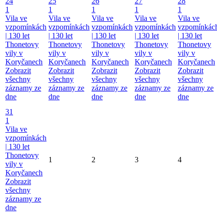
24
25
26
27
28
1
1
1
1
1
Vila ve
Vila ve
Vila ve
Vila ve
Vila ve
vzpomínkách
vzpomínkách
vzpomínkách
vzpomínkách
vzpomínkác
| 130 let
| 130 let
| 130 let
| 130 let
| 130 let
Thonetovy
Thonetovy
Thonetovy
Thonetovy
Thonetovy
vily v
vily v
vily v
vily v
vily v
Koryčanech
Koryčanech
Koryčanech
Koryčanech
Koryčanech
Zobrazit
Zobrazit
Zobrazit
Zobrazit
Zobrazit
všechny
všechny
všechny
všechny
všechny
záznamy ze
záznamy ze
záznamy ze
záznamy ze
záznamy ze
dne
dne
dne
dne
dne
31
1
Vila ve
vzpomínkách
| 130 let
Thonetovy
1
2
3
4
vily v
Koryčanech
Zobrazit
všechny
záznamy ze
dne