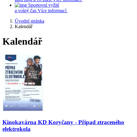
Sportovní vyžití
a volný čas
Více informací
Úvodní stránka
Kalendář
Kalendář
Kinokavárna KD Koryčany - Případ ztraceného
elektrokola