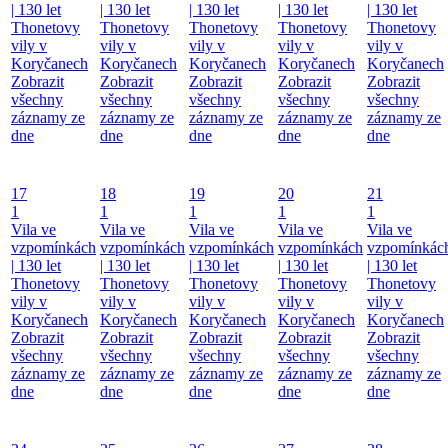
| 130 let
| 130 let
| 130 let
| 130 let
| 130 let
Thonetovy
Thonetovy
Thonetovy
Thonetovy
Thonetovy
vily v
vily v
vily v
vily v
vily v
Koryčanech
Koryčanech
Koryčanech
Koryčanech
Koryčanech
Zobrazit
Zobrazit
Zobrazit
Zobrazit
Zobrazit
všechny
všechny
všechny
všechny
všechny
záznamy ze
záznamy ze
záznamy ze
záznamy ze
záznamy ze
dne
dne
dne
dne
dne
17
18
19
20
21
1
1
1
1
1
Vila ve
Vila ve
Vila ve
Vila ve
Vila ve
vzpomínkách
vzpomínkách
vzpomínkách
vzpomínkách
vzpomínkác
| 130 let
| 130 let
| 130 let
| 130 let
| 130 let
Thonetovy
Thonetovy
Thonetovy
Thonetovy
Thonetovy
vily v
vily v
vily v
vily v
vily v
Koryčanech
Koryčanech
Koryčanech
Koryčanech
Koryčanech
Zobrazit
Zobrazit
Zobrazit
Zobrazit
Zobrazit
všechny
všechny
všechny
všechny
všechny
záznamy ze
záznamy ze
záznamy ze
záznamy ze
záznamy ze
dne
dne
dne
dne
dne